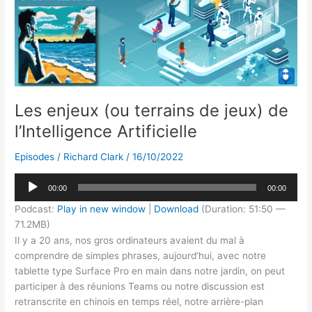
n
y
o
s
containerisation
o
:
notre
k
table
ronde
de
Novembre
Les enjeux (ou terrains de jeux) de
l’Intelligence Artificielle
Episodes
/
Richard Clark
/
16/10/2022
Lecteur
00:00
00:00
audio
Podcast:
Play in new window
|
Download
(Duration: 51:50 —
71.2MB)
Il y a 20 ans, nos gros ordinateurs avaient du mal à
comprendre de simples phrases, aujourd’hui, avec notre
tablette type Surface Pro en main dans notre jardin, on peut
participer à des réunions Teams ou notre discussion est
retranscrite en chinois en temps réel, notre arrière-plan