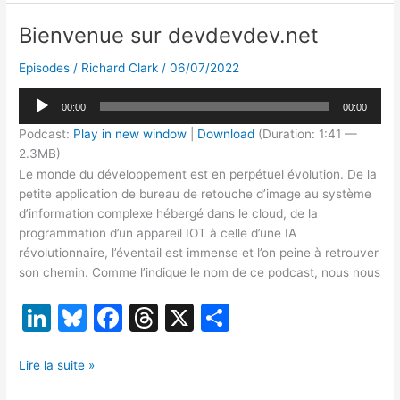
e
s
e
a
g
terminal
dI
k
b
d
er
.NET,
Bienvenue sur devdevdev.net
un
n
y
o
s
magazine
Episodes
/
Richard Clark
/
06/07/2022
o
avec
Lecteur
.NET,
k
00:00
00:00
audio
des
Podcast:
Play in new window
|
Download
(Duration: 1:41 —
livres
2.3MB)
sur
Le monde du développement est en perpétuel évolution. De la
.NET
petite application de bureau de retouche d’image au système
et…
d’information complexe hébergé dans le cloud, de la
des
programmation d’un appareil IOT à celle d’une IA
lapins
révolutionnaire, l’éventail est immense et l’on peine à retrouver
son chemin. Comme l’indique le nom de ce podcast, nous nous
Li
Bl
F
T
X
P
n
u
a
hr
ar
Bienvenue
k
e
c
e
ta
Lire la suite »
sur