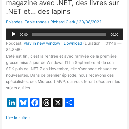
magazine avec .NET, des livres sur
.NET et… des lapins
Episodes
,
Table ronde
/
Richard Clark
/
30/08/2022
Lecteur
00:00
00:00
audio
Podcast:
Play in new window
|
Download
(Duration: 1:01:46 —
84.8MB)
L’été est fini, c’est la rentrée et avec l’arrivée de la première
grosse mise à jour de Windows 11 fin Septembre et de son
SDK puis de .NET 7 en Novembre, elle s’annonce chaude en
nouveautés. Dans ce premier épisode, nous recevons des
spécialistes, des Microsoft MVP, qui vous feront découvrir les
sujets qui les
Li
Bl
F
T
X
P
n
u
a
hr
ar
[TR09/22]
k
e
c
e
ta
Lire la suite »
Un