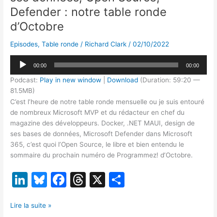
Defender : notre table ronde
d’Octobre
Episodes
,
Table ronde
/
Richard Clark
/
02/10/2022
Lecteur
00:00
00:00
audio
Podcast:
Play in new window
|
Download
(Duration: 59:20 —
81.5MB)
C’est l’heure de notre table ronde mensuelle ou je suis entouré
de nombreux Microsoft MVP et du rédacteur en chef du
magazine des développeurs. Docker, .NET MAUI, design de
ses bases de données, Microsoft Defender dans Microsoft
365, c’est quoi l’Open Source, le libre et bien entendu le
sommaire du prochain numéro de Programmez! d’Octobre.
Li
Bl
F
T
X
P
n
u
a
hr
ar
[TR10/22]
k
e
c
e
ta
Lire la suite »
MAUI,