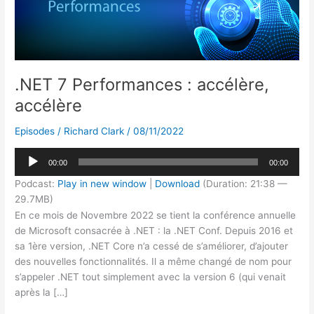
.NET 7 Performances : accélère,
accélère
Episodes
/
Richard Clark
/
08/11/2022
Lecteur
00:00
00:00
audio
Podcast:
Play in new window
|
Download
(Duration: 21:38 —
29.7MB)
En ce mois de Novembre 2022 se tient la conférence annuelle
de Microsoft consacrée à .NET : la .NET Conf. Depuis 2016 et
sa 1ère version, .NET Core n’a cessé de s’améliorer, d’ajouter
des nouvelles fonctionnalités. Il a même changé de nom pour
s’appeler .NET tout simplement avec la version 6 (qui venait
après la […]