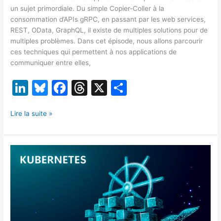
un sujet primordiale. Du simple Copier-Coller à la
consommation d’APIs gRPC, en passant par les web services,
REST, OData, GraphQL, il existe de multiples solutions pour de
multiples problèmes. Dans cet épisode, nous allons parcourir
ces techniques qui permettent à nos applications de
communiquer entre elles,
Li
Bl
F
T
X
P
n
u
a
hr
ar
Web
k
e
c
e
ta
Lire la suite »
services,
e
s
e
a
g
REST,
dI
k
b
d
er
GraphQL,
gRPC,
n
y
o
s
Minimal
o
API,
non
k
mais
allo