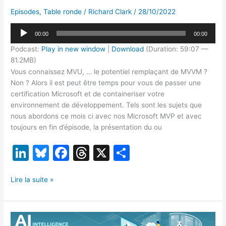
Episodes
,
Table ronde
/
Richard Clark
/
28/10/2022
Lecteur
00:00
00:00
audio
Podcast:
Play in new window
|
Download
(Duration: 59:07 —
81.2MB)
Vous connaissez MVU, … le potentiel remplaçant de MVVM ?
Non ? Alors il est peut être temps pour vous de passer une
certification Microsoft et de containeriser votre
environnement de développement. Tels sont les sujets que
nous abordons ce mois ci avec nos Microsoft MVP et avec
toujours en fin d’épisode, la présentation du ou
Li
Bl
F
T
X
P
n
u
a
hr
ar
[TR11/22]
k
e
c
e
ta
Lire la suite »
MVU
e
s
e
a
g
vs
dI
k
b
d
er
MVVM,
certifications,