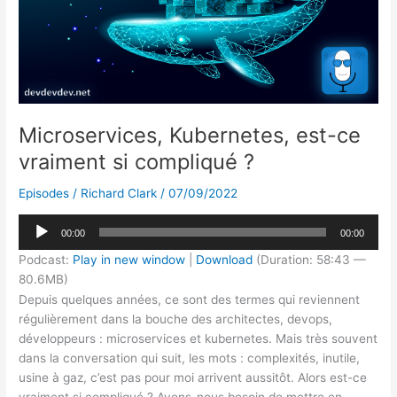
quoi !
Microservices, Kubernetes, est-ce
vraiment si compliqué ?
Episodes
/
Richard Clark
/
07/09/2022
Lecteur
00:00
00:00
audio
Podcast:
Play in new window
|
Download
(Duration: 58:43 —
80.6MB)
Depuis quelques années, ce sont des termes qui reviennent
régulièrement dans la bouche des architectes, devops,
développeurs : microservices et kubernetes. Mais très souvent
dans la conversation qui suit, les mots : complexités, inutile,
usine à gaz, c’est pas pour moi arrivent aussitôt. Alors est-ce