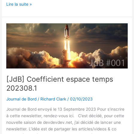
[JdB]
k
e
c
e
ta
Lire la suite »
Coefficient
e
s
e
a
g
espace
dI
k
b
d
er
temps
202309.2
n
y
o
s
o
k
[JdB] Coefficient espace temps
202308.1
Journal de Bord
/
Richard Clark
/
02/10/2023
Journal de Bord envoyé le 13 Septembre 2023 Pour s’inscrire
à cette newsletter, rendez-vous ici. C’est décidé, pour cette
nouvelle saison de devdevdev.net, j’ai décidé de lancer une
newsletter. L’idée est de partager les articles/videos & co