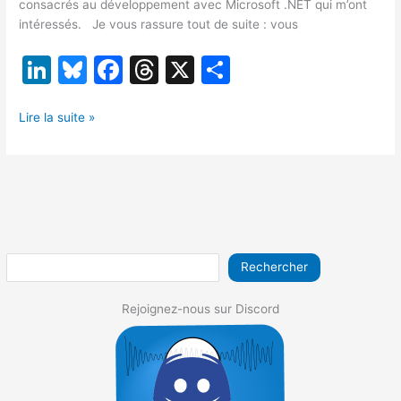
consacrés au développement avec Microsoft .NET qui m’ont
intéressés. Je vous rassure tout de suite : vous
Li
Bl
F
T
X
P
n
u
a
hr
ar
[JdB]
k
e
c
e
ta
Lire la suite »
Coefficient
e
s
e
a
g
espace
dI
k
b
d
er
temps
202308.1
n
y
o
s
o
k
Rechercher
Rejoignez-nous sur Discord