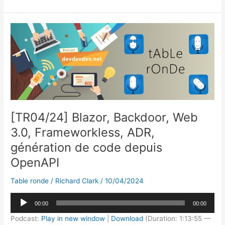
outils
e
s
e
a
g
pour
dI
k
b
d
er
du
code
n
y
o
s
.NET
o
propre
k
[TR04/24] Blazor, Backdoor, Web
3.0, Frameworkless, ADR,
génération de code depuis
OpenAPI
Table ronde
/
Richard Clark
/
10/04/2024
Lecteur
00:00
00:00
audio
Podcast:
Play in new window
|
Download
(Duration: 1:13:55 —