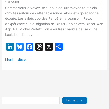
101.5MB)
Comme vous le voyez, beaucoup de sujets avec tout plein
d’invités autour de cette table ronde. Alors let’s go et bonne
écoute. Les sujets abordés Par Jérémy Jeanson : Retour
d’expérience sur la migration de Blazor Server vers Blazor Web
App. Par Michel Perfetti : on a eu très chaud à cause d’une
backdoor découverte
Li
Bl
F
T
X
P
n
u
a
hr
ar
[TR04/24]
k
e
c
e
ta
Lire la suite »
Blazor,
e
s
e
a
g
Backdoor,
dI
k
b
d
er
Web
3.0,
n
y
o
s
Frameworkless,
o
ADR,
génération
k
Rechercher
de
code