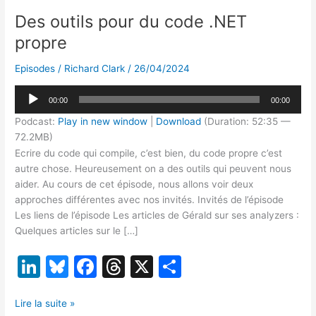
Des outils pour du code .NET
propre
Episodes
/
Richard Clark
/
26/04/2024
Lecteur
00:00
00:00
audio
Podcast:
Play in new window
|
Download
(Duration: 52:35 —
72.2MB)
Ecrire du code qui compile, c’est bien, du code propre c’est
autre chose. Heureusement on a des outils qui peuvent nous
aider. Au cours de cet épisode, nous allons voir deux
approches différentes avec nos invités. Invités de l’épisode
Les liens de l’épisode Les articles de Gérald sur ses analyzers :
Quelques articles sur le […]
Li
Bl
F
T
X
P
n
u
a
hr
ar
Des
k
e
c
e
ta
Lire la suite »