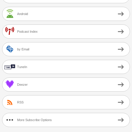
Android
Podcast Index
by Email
TuneIn
Deezer
RSS
More Subscribe Options