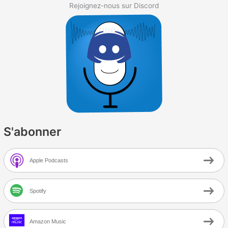
Rejoignez-nous sur Discord
depuis
OpenAPI
S'abonner
Apple Podcasts
Spotify
Amazon Music