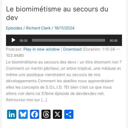
Le biomimétisme au secours du
dev
Episodes
/
Richard Clark
/
19/11/2024
Lecteur
00:00
00:00
audio
Podcast:
Play in new window
|
Download
(Duration: 1:15:38 —
103.9MB)
Le biomimétisme au secours des devs : un titre étonnant non ?
Comment un martin pêcheur, un arbre tropical, une méduse et
même une pastèque viendraient au secours de nos
développements.Comment les abeilles nous apprendraient
elles les concepts de S.O.L.I.D. ?Et bien c’est ce que nous
allons voir dans ce 57ème épisode de devdevdev.net.
Retrouvez-moi sur […]
Li
Bl
F
T
X
P
n
u
a
hr
ar