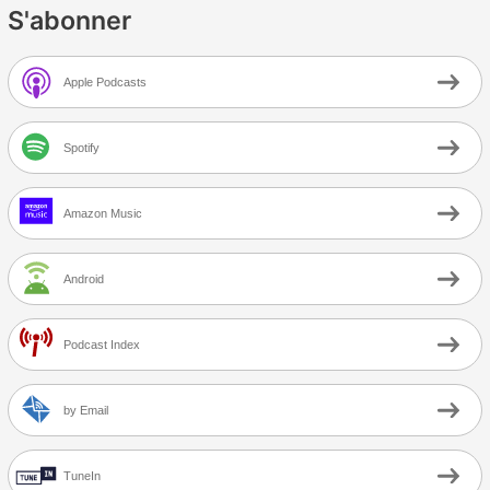
S'abonner
Apple Podcasts
Spotify
Amazon Music
Android
Podcast Index
by Email
TuneIn