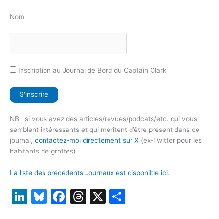
Nom
Inscription au Journal de Bord du Captain Clark
NB : si vous avez des articles/revues/podcats/etc. qui vous
semblent intéressants et qui méritent d’être présent dans ce
journal,
contactez-moi directement sur X
(ex-Twitter pour les
habitants de grottes).
La liste des précédents Journaux est disponible ici
.
Li
Bl
F
T
X
P
n
u
a
hr
ar