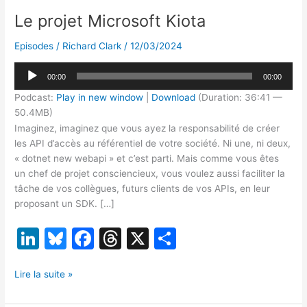
Le projet Microsoft Kiota
Episodes
/
Richard Clark
/
12/03/2024
Lecteur
00:00
00:00
audio
Podcast:
Play in new window
|
Download
(Duration: 36:41 —
50.4MB)
Imaginez, imaginez que vous ayez la responsabilité de créer
les API d’accès au référentiel de votre société. Ni une, ni deux,
« dotnet new webapi » et c’est parti. Mais comme vous êtes
un chef de projet consciencieux, vous voulez aussi faciliter la
tâche de vos collègues, futurs clients de vos APIs, en leur
proposant un SDK. […]
Li
Bl
F
T
X
P
n
u
a
hr
ar
Le
k
e
c
e
ta
Lire la suite »
projet
e
s
e
a
g
Microsoft