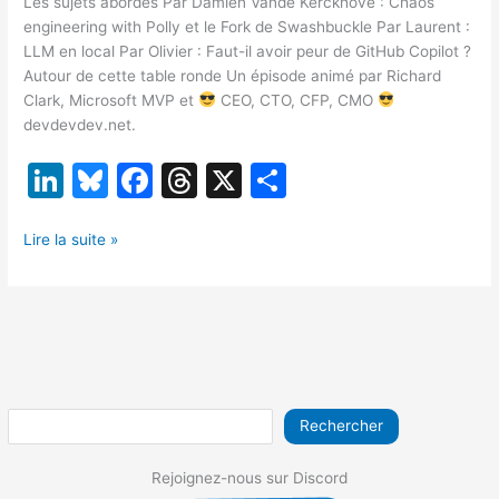
Les sujets abordés Par Damien Vande Kerckhove : Chaos
engineering with Polly et le Fork de Swashbuckle Par Laurent :
LLM en local Par Olivier : Faut-il avoir peur de GitHub Copilot ?
Autour de cette table ronde Un épisode animé par Richard
Clark, Microsoft MVP et
CEO, CTO, CFP, CMO
devdevdev.net.
Li
Bl
F
T
X
P
n
u
a
hr
ar
[TR03/24]
k
e
c
e
ta
Lire la suite »
Faut-
e
s
e
a
g
il
dI
k
b
d
er
avoir
peur
n
y
o
s
de
o
Github
Copilot,
k
Rechercher
Chaos
engineering
Rejoignez-nous sur Discord
et