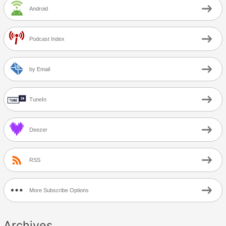
Android
Podcast Index
by Email
TuneIn
Deezer
RSS
More Subscribe Options
Archives