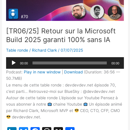
[TR06/25] Retour sur la Microsoft
Build 2025 garanti 100% sans IA
Table ronde
/
Richard Clark
/
07/07/2025
Lecteur
00:00
00:00
audio
Podcast:
Play in new window
|
Download
(Duration: 36:56 —
50.7MB)
Le menu de cette table ronde : devdevdev.net épisode 70,
c’est parti… Retrouvez-moi sur BlueSky : @devdevdev.net
Autour de cette table ronde L’épisode sur Youtube Pensez à
vous abonner à notre
chaine Youtube
Un épisode animé
par Richard Clark, Microsoft MVP et
CEO, CTO, CFP, CMO
devdevdev.net.