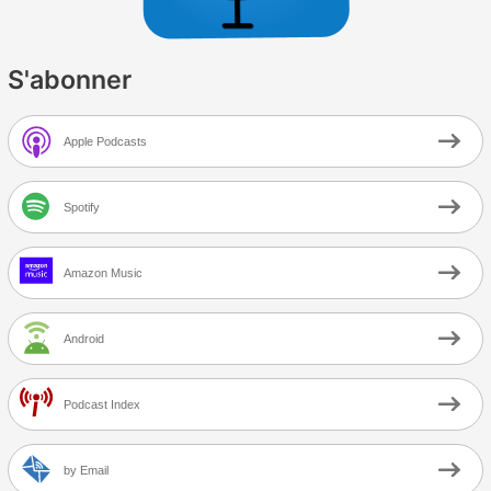
S'abonner
Apple Podcasts
Spotify
Amazon Music
Android
Podcast Index
by Email