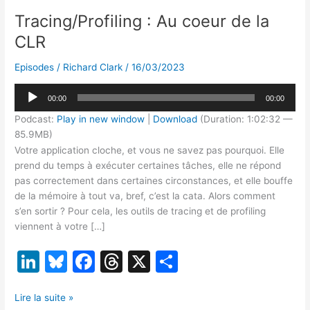
Tracing/Profiling : Au coeur de la
CLR
Episodes
/
Richard Clark
/
16/03/2023
Lecteur
00:00
00:00
audio
Podcast:
Play in new window
|
Download
(Duration: 1:02:32 —
85.9MB)
Votre application cloche, et vous ne savez pas pourquoi. Elle
prend du temps à exécuter certaines tâches, elle ne répond
pas correctement dans certaines circonstances, et elle bouffe
de la mémoire à tout va, bref, c’est la cata. Alors comment
s’en sortir ? Pour cela, les outils de tracing et de profiling
viennent à votre […]
Li
Bl
F
T
X
P
n
u
a
hr
ar
Tracing/Profiling
k
e
c
e
ta
Lire la suite »