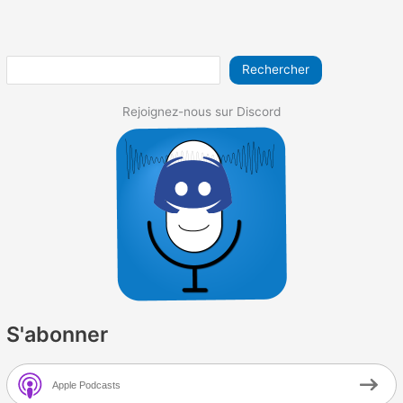
n
y
o
s
preview
o
et
ChatGPT
k
Rechercher
Rejoignez-nous sur Discord
S'abonner
Apple Podcasts