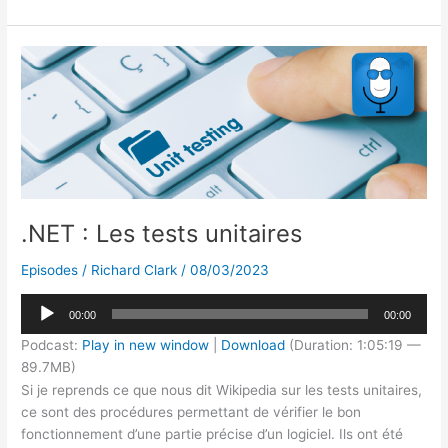
:
e
s
e
a
g
Au
dI
k
b
d
er
coeur
de
n
y
o
s
la
o
CLR
k
.NET : Les tests unitaires
Episodes
/
Richard Clark
/
08/03/2023
Lecteur
00:00
00:00
audio
Podcast:
Play in new window
|
Download
(Duration: 1:05:19 —
89.7MB)
Si je reprends ce que nous dit Wikipedia sur les tests unitaires,
ce sont des procédures permettant de vérifier le bon
fonctionnement d’une partie précise d’un logiciel. Ils ont été