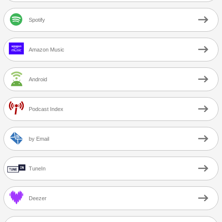
Spotify
Amazon Music
Android
Podcast Index
by Email
TuneIn
Deezer