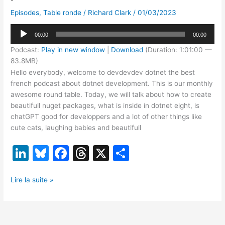
Episodes
,
Table ronde
/
Richard Clark
/
01/03/2023
Lecteur
00:00
00:00
audio
Podcast:
Play in new window
|
Download
(Duration: 1:01:00 —
83.8MB)
Hello everybody, welcome to devdevdev dotnet the best
french podcast about dotnet development. This is our monthly
awesome round table. Today, we will talk about how to create
beautifull nuget packages, what is inside in dotnet eight, is
chatGPT good for developpers and a lot of other things like
cute cats, laughing babies and beautifull
Li
Bl
F
T
X
P
n
u
a
hr
ar
[TR03/23]
k
e
c
e
ta
Lire la suite »
Package
e
s
e
a
g
Nuget,
dI
k
b
d
er
.NET
8