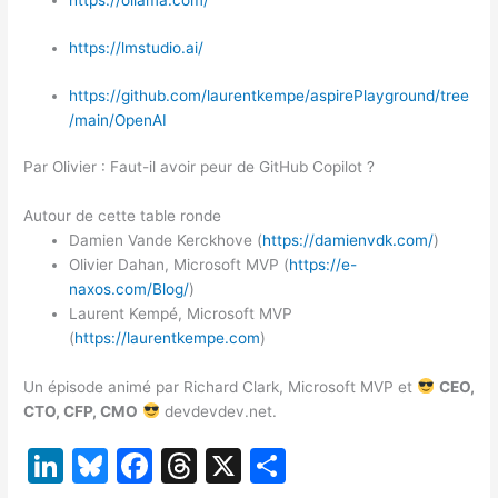
https://ollama.com/
https://lmstudio.ai/
https://github.com/laurentkempe/aspirePlayground/tree
/main/OpenAI
Par Olivier : Faut-il avoir peur de GitHub Copilot ?
Autour de cette table ronde
Damien Vande Kerckhove (
https://damienvdk.com/
)
Olivier Dahan, Microsoft MVP (
https://e-
naxos.com/Blog/
)
Laurent Kempé, Microsoft MVP
(
https://laurentkempe.com
)
Un épisode animé par Richard Clark, Microsoft MVP et
CEO,
CTO, CFP, CMO
devdevdev.net.
Li
Bl
F
T
X
P