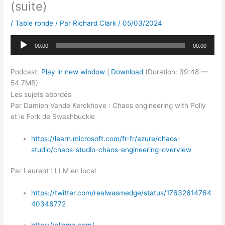
(suite)
/
Table ronde
/ Par
Richard Clark
/
05/03/2024
Lecteur
00:00
00:00
audio
Podcast:
Play in new window
|
Download
(Duration: 39:48 —
54.7MB)
Les sujets abordés
Par Damien Vande Kerckhove : Chaos engineering with Polly
et le Fork de Swashbuckle
https://learn.microsoft.com/fr-fr/azure/chaos-
studio/chaos-studio-chaos-engineering-overview
Par Laurent : LLM en local
https://twitter.com/realwasmedge/status/17632614764
40346772