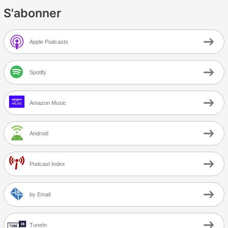
S'abonner
Apple Podcasts
Spotify
Amazon Music
Android
Podcast Index
by Email
TuneIn