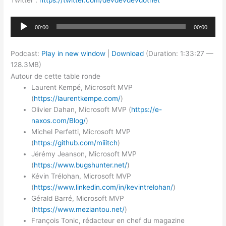
Twitter :
https://twitter.com/devdevdevdotnet
Lecteur
00:00
00:00
audio
Podcast:
Play in new window
|
Download
(Duration: 1:33:27 —
128.3MB)
Autour de cette table ronde
Laurent Kempé, Microsoft MVP
(
https://laurentkempe.com/
)
Olivier Dahan, Microsoft MVP (
https://e-
naxos.com/Blog/
)
Michel Perfetti, Microsoft MVP
(
https://github.com/miiitch
)
Jérémy Jeanson, Microsoft MVP
(
https://www.bugshunter.net/
)
Kévin Trélohan, Microsoft MVP
(
https://www.linkedin.com/in/kevintrelohan/
)
Gérald Barré, Microsoft MVP
(
https://www.meziantou.net/
)
François Tonic, rédacteur en chef du magazine