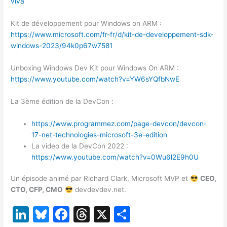
viva
Kit de développement pour Windows on ARM :
https://www.microsoft.com/fr-fr/d/kit-de-developpement-sdk-
windows-2023/94k0p67w7581
Unboxing Windows Dev Kit pour Windows On ARM :
https://www.youtube.com/watch?v=YW6sYQfbNwE
La 3ème édition de la DevCon :
https://www.programmez.com/page-devcon/devcon-
17-net-technologies-microsoft-3e-edition
La video de la DevCon 2022 :
https://www.youtube.com/watch?v=0Wu6l2E9h0U
Un épisode animé par Richard Clark, Microsoft MVP et
CEO,
CTO, CFP, CMO
devdevdev.net.
Li
Bl
F
T
X
P