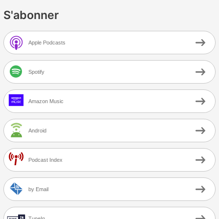
S'abonner
Apple Podcasts
Spotify
Amazon Music
Android
Podcast Index
by Email
TuneIn