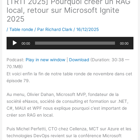
[TR11 2025] Pourquoi créer un RAG
local, retour sur Microsoft Ignite
2025
/
Table ronde
/ Par
Richard Clark
/
16/12/2025
Lecteur
00:00
00:00
audio
Podcast:
Play in new window
|
Download
(Duration: 30:38 —
70.1MB)
Et voici enfin la fin de notre table ronde de novembre dans cet
épisode 79.
Au menu, Olivier Dahan, Microsoft MVP, fondateur de la
société eNaxos, société de consulting et formation sur .NET,
C#, MAUI et WPF nous explique pourquoi c’est important de
créer son RAG en local.
Puis Michel Perfetti, CTO chez Cellenza, MCT sur Azure et les
technologies DevOps revient sur la conférence Microsoft