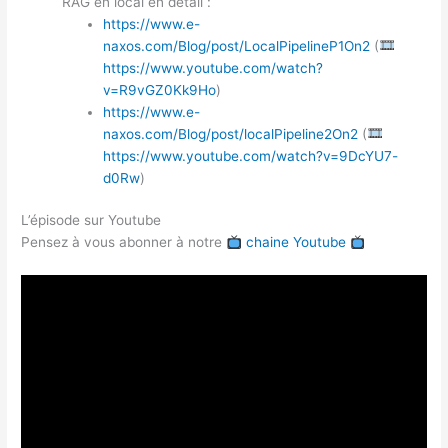
RAG en local en détail :
https://www.e-
naxos.com/Blog/post/LocalPipelineP1On2
(
https://www.youtube.com/watch?
v=R9vGZ0Kk9Ho
)
https://www.e-
naxos.com/Blog/post/localPipeline2On2
(
https://www.youtube.com/watch?v=9DcYU7-
d0Rw
)
L’épisode sur Youtube
Pensez à vous abonner à notre
chaine Youtube