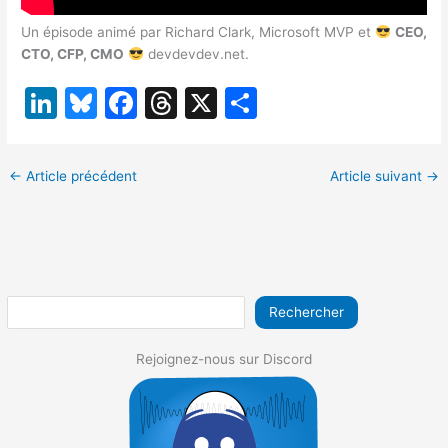
Un épisode animé par Richard Clark, Microsoft MVP et
CEO,
CTO, CFP, CMO
devdevdev.net.
Li
Bl
F
T
X
P
n
u
a
hr
ar
k
e
c
e
ta
←
Article précédent
Article suivant
→
e
s
e
a
g
dI
k
b
d
er
n
y
o
s
o
Rechercher
k
Rejoignez-nous sur Discord