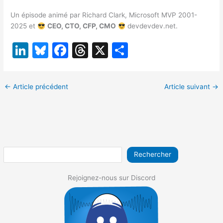
Un épisode animé par Richard Clark, Microsoft MVP 2001-
2025 et
CEO, CTO, CFP, CMO
devdevdev.net.
Li
Bl
F
T
X
P
n
u
a
hr
ar
k
e
c
e
ta
←
Article précédent
Article suivant
→
e
s
e
a
g
dI
k
b
d
er
n
y
o
s
o
Rechercher
k
Rejoignez-nous sur Discord