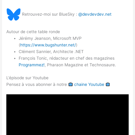
Retrouvez-moi sur BlueSky :
@devdevdev.net
Autour de cette table ronde
Jérémy Jeanson, Microsoft MVP
(
https://www.bugshunter.net/
)
Clément Sannier, Architecte .NET
François Tonic, rédacteur en chef des magazines
Programmez!
, Pharaon Magazine et Technosaure.
L’épisode sur Youtube
Pensez à vous abonner à notre
chaine Youtube