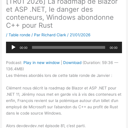
[TR01 2026] La roadmap de Blazor
et ASP .NET, le danger des
conteneurs, Windows abondonne
C++ pour Rust
/
Table ronde
/ Par
Richard Clark
/
21/01/2026
Lecteur
00:00
00:00
audio
Podcast:
Play in new window
|
Download
(Duration: 59:36 —
136.4MB)
Les thèmes abordés lors de cette table ronde de Janvier :
Clément nous décrit la roadmap de Blazor et ASP .NET pour
.NET 11, Jérémy nous met en garde vis à vis des conteneurs et
enfin, François revient sur la polémique autour d’un billet d’un
employé de Microsoft sur l’abandon du C++ au profit de Rust
dans le code source Windows.
Alors devdevdev.net épisode 81, c’est parti.