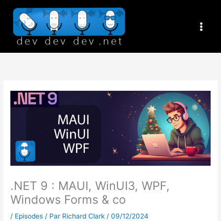
Aller
au
contenu
.NET 9 : MAUI, WinUI3, WPF,
Windows Forms & co
/
Episodes
/ Par
Richard Clark
/
09/12/2024