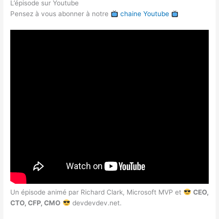
L’épisode sur Youtube
Pensez à vous abonner à notre
chaine Youtube
Un épisode animé par Richard Clark, Microsoft MVP et
CEO,
CTO, CFP, CMO
devdevdev.net.