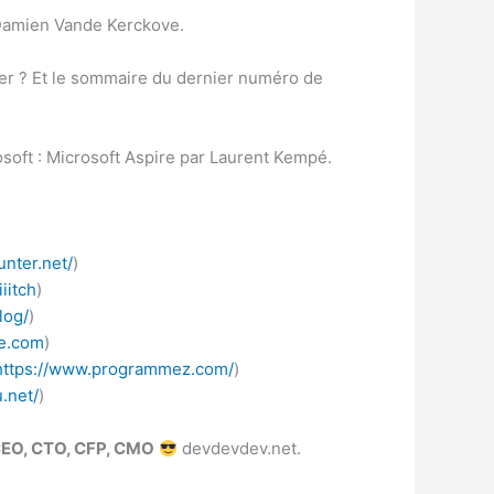
Damien Vande Kerckove.
cher ? Et le sommaire du dernier numéro de
soft : Microsoft Aspire par Laurent Kempé.
nter.net/
)
iitch
)
log/
)
pe.com
)
https://www.programmez.com/
)
.net/
)
EO, CTO, CFP, CMO
devdevdev.net.