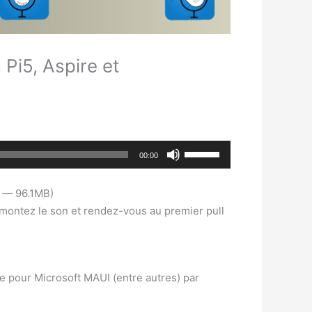
 Pi5, Aspire et
Utilisez
00:00
les
flèches
6 — 96.1MB)
haut/bas
s, montez le son et rendez-vous au premier pull
pour
augmenter
ou
diminuer
 pour Microsoft MAUI (entre autres) par
le
volume.