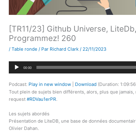
[TR11/23] Github Universe, LiteDb,
Programmez! 260
/
Table ronde
/ Par
Richard Clark
/
22/11/2023
Lecteur
00:00
audio
Podcast:
Play in new window
|
Download
(Duration: 1:09:5
Tout plein de sujets bien différents, alors, plus que jamai
request
#RDVau1erPR
.
Les sujets abordés
Présentation de LiteDB, une base de données documentaire
Olivier Dahan.