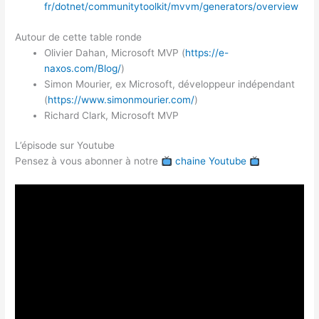
fr/dotnet/communitytoolkit/mvvm/generators/overview
Autour de cette table ronde
Olivier Dahan, Microsoft MVP (
https://e-
naxos.com/Blog/
)
Simon Mourier, ex Microsoft, développeur indépendant
(
https://www.simonmourier.com/
)
Richard Clark, Microsoft MVP
L’épisode sur Youtube
Pensez à vous abonner à notre
chaine Youtube