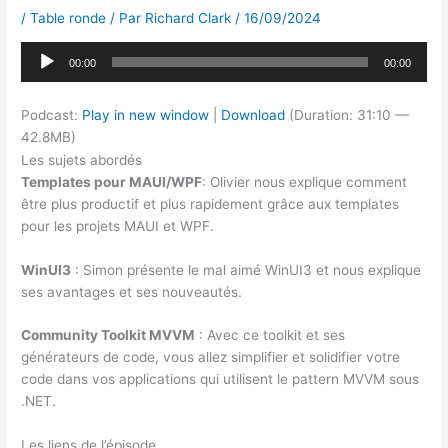
/
Table ronde
/ Par
Richard Clark
/
16/09/2024
Lecteur
00:00
00:00
audio
Podcast:
Play in new window
|
Download
(Duration: 31:10 —
42.8MB)
Les sujets abordés
Templates pour MAUI/WPF
: Olivier nous explique comment
être plus productif et plus rapidement grâce aux templates
pour les projets MAUI et WPF.
WinUI3
: Simon présente le mal aimé WinUI3 et nous explique
ses avantages et ses nouveautés.
Community Toolkit MVVM
: Avec ce toolkit et ses
générateurs de code, vous allez simplifier et solidifier votre
code dans vos applications qui utilisent le pattern MVVM sous
.NET.
Les liens de l’épisode