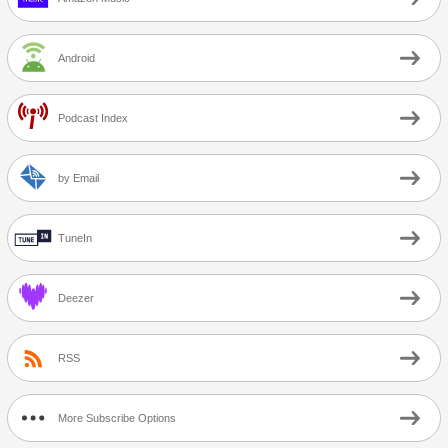
Android
Podcast Index
by Email
TuneIn
Deezer
RSS
More Subscribe Options