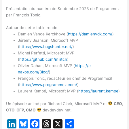
Présentation du numéro de Septembre 2023 de Programmez!
par François Tonic.
Autour de cette table ronde
Damien Vande Kerckhove (
https://damienvdk.com/
)
Jérémy Jeanson, Microsoft MVP
(
https://www.bugshunter.net/
)
Michel Perfetti, Microsoft MVP
(
https://github.com/miiitch
)
Olivier Dahan, Microsoft MVP (
https://e-
naxos.com/Blog/
)
François Tonic, rédacteur en chef de Programmez!
(
https://www.programmez.com/
)
Laurent Kempé, Microsoft MVP (
https://laurent.kempe
)
Un épisode animé par Richard Clark, Microsoft MVP et
CEO,
CTO, CFP, CMO
devdevdev.net.
Li
Bl
F
T
X
P