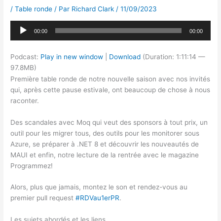
/
Table ronde
/ Par
Richard Clark
/
11/09/2023
Lecteur
00:00
00:00
audio
Podcast:
Play in new window
|
Download
(Duration: 1:11:14 —
97.8MB)
Première table ronde de notre nouvelle saison avec nos invités
qui, après cette pause estivale, ont beaucoup de chose à nous
raconter.
Des scandales avec Moq qui veut des sponsors à tout prix, un
outil pour les migrer tous, des outils pour les monitorer sous
Azure, se préparer à .NET 8 et découvrir les nouveautés de
MAUI et enfin, notre lecture de la rentrée avec le magazine
Programmez!
Alors, plus que jamais, montez le son et rendez-vous au
premier pull request
#RDVau1erPR
.
Les sujets abordés et les liens